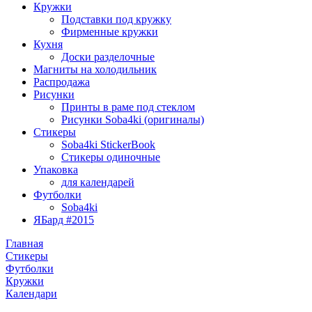
Кружки
Подставки под кружку
Фирменные кружки
Кухня
Доски разделочные
Магниты на холодильник
Распродажа
Рисунки
Принты в раме под стеклом
Рисунки Soba4ki (оригиналы)
Стикеры
Soba4ki StickerBook
Стикеры одиночные
Упаковка
для календарей
Футболки
Soba4ki
ЯБард #2015
Главная
Стикеры
Футболки
Кружки
Календари