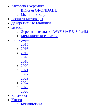
Авторская керамика
BING & GRONDAHL
Мышонок Карл
Бесплатные товары
Декоративные таблички
Значки
Деревянные значки WAF-WAF & Soba4ki
Металлические значки
Календари
2015
2016
2017
2018
2019
2020
2021
2022
2023
2024
2025
2026
Керамика
Книги
Букини́стика