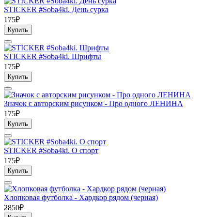
STICKER #Soba4ki. День сурка
175₽
Купить
STICKER #Soba4ki. Шрифты
175₽
Купить
Значок с авторским рисунком - Про одного ЛЕНИНА
175₽
Купить
STICKER #Soba4ki. О спорт
175₽
Купить
Хлопковая футболка - Хардкор рядом (черная)
2850₽