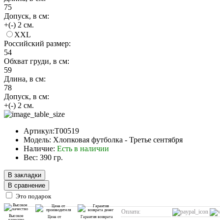
75
Допуск, в см:
+(-) 2 см.
XXL
Российский размер:
54
Обхват груди, в см:
59
Длина, в см:
78
Допуск, в см:
+(-) 2 см.
Артикул:T00519
Модель: Хлопковая футболка - Третье сентября
Наличие:
Есть в наличии
Вес: 390 гр.
В закладки
В сравнение
Это подарок
Оплата:
Высокое
Цена от
Гарантия возврата
качество