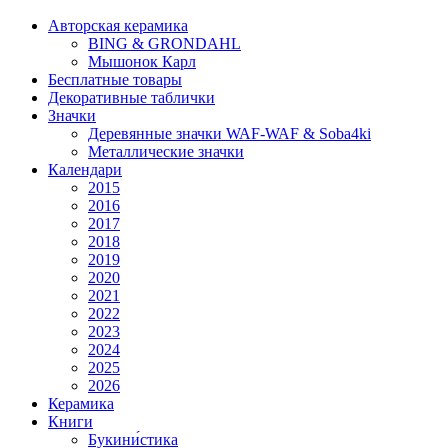
Авторская керамика
BING & GRONDAHL
Мышонок Карл
Бесплатные товары
Декоративные таблички
Значки
Деревянные значки WAF-WAF & Soba4ki
Металлические значки
Календари
2015
2016
2017
2018
2019
2020
2021
2022
2023
2024
2025
2026
Керамика
Книги
Букини́стика