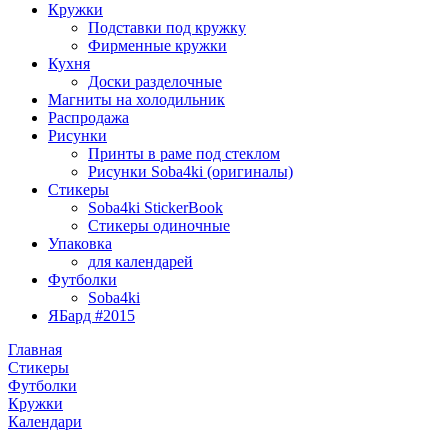
Кружки
Подставки под кружку
Фирменные кружки
Кухня
Доски разделочные
Магниты на холодильник
Распродажа
Рисунки
Принты в раме под стеклом
Рисунки Soba4ki (оригиналы)
Стикеры
Soba4ki StickerBook
Стикеры одиночные
Упаковка
для календарей
Футболки
Soba4ki
ЯБард #2015
Главная
Стикеры
Футболки
Кружки
Календари