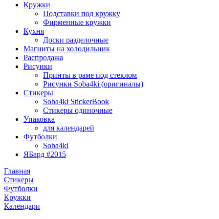
Кружки
Подставки под кружку
Фирменные кружки
Кухня
Доски разделочные
Магниты на холодильник
Распродажа
Рисунки
Принты в раме под стеклом
Рисунки Soba4ki (оригиналы)
Стикеры
Soba4ki StickerBook
Стикеры одиночные
Упаковка
для календарей
Футболки
Soba4ki
ЯБард #2015
Главная
Стикеры
Футболки
Кружки
Календари