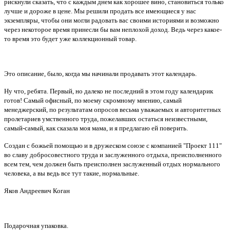
рискнули сказать, что с каждым днем как хорошее вино, становиться только
лучше и дороже в цене. Мы решили продать все имеющиеся у нас
экземпляры, чтобы они могли радовать вас своими историями и возможно
через некоторое время принесли бы вам неплохой доход. Ведь через какое-
то время это будет уже коллекционный товар.
Это описание, было, когда мы начинали продавать этот календарь.
Ну что, ребята. Первый, но далеко не последний в этом году календарик
готов! Самый офисный, по моему скромному мнению, самый
менеджерский, по результатам опросов весьма уважаемых и авторитетных
пролетариев умственного труда, пожелавших остаться неизвестными,
самый-самый, как сказала моя мама, и я предлагаю ей поверить.
Создан с божьей помощью и в дружеском союзе с компанией "Проект 111"
во славу добросовестного труда и заслуженного отдыха, преисполненного
всем тем, чем должен быть преисполнен заслуженный отдых нормального
человека, а вы ведь все тут такие, нормальные.
Яков Андреевич Коган
Подарочная упаковка.