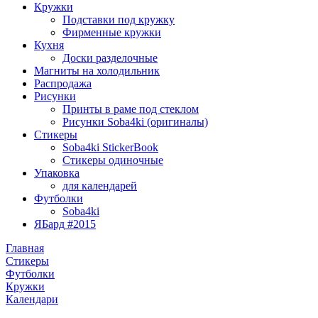
Кружки
Подставки под кружку
Фирменные кружки
Кухня
Доски разделочные
Магниты на холодильник
Распродажа
Рисунки
Принты в раме под стеклом
Рисунки Soba4ki (оригиналы)
Стикеры
Soba4ki StickerBook
Стикеры одиночные
Упаковка
для календарей
Футболки
Soba4ki
ЯБард #2015
Главная
Стикеры
Футболки
Кружки
Календари