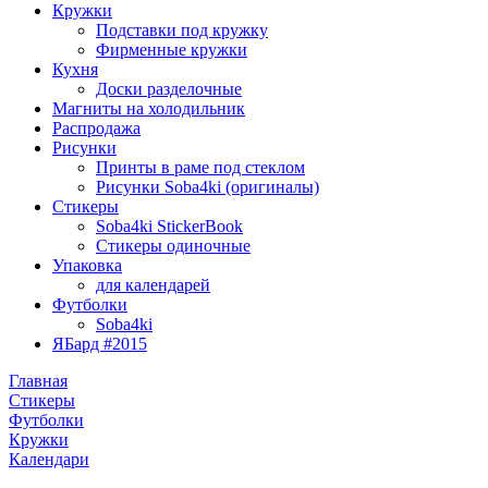
Кружки
Подставки под кружку
Фирменные кружки
Кухня
Доски разделочные
Магниты на холодильник
Распродажа
Рисунки
Принты в раме под стеклом
Рисунки Soba4ki (оригиналы)
Стикеры
Soba4ki StickerBook
Стикеры одиночные
Упаковка
для календарей
Футболки
Soba4ki
ЯБард #2015
Главная
Стикеры
Футболки
Кружки
Календари