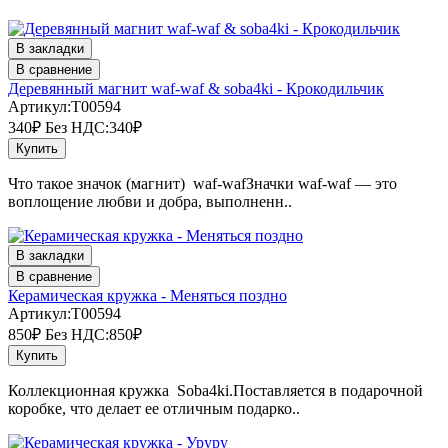
В закладки
В сравнение
Деревянный магнит waf-waf & soba4ki - Крокодильчик
Артикул:T00594
340₽
Без НДС:340₽
Купить
Что такое значок (магнит) waf-wafЗначки waf-waf — это
воплощение любви и добра, выполненн..
В закладки
В сравнение
Керамическая кружка - Меняться поздно
Артикул:T00594
850₽
Без НДС:850₽
Купить
Коллекционная кружка Soba4ki.Поставляется в подарочной
коробке, что делает ее отличным подарко..