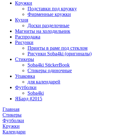
Кружки
Подставки под кружку
Фирменные кружки
Кухня
Доски разделочные
Магниты на холодильник
Распродажа
Рисунки
Принты в раме под стеклом
Рисунки Soba4ki (оригиналы)
Стикеры
Soba4ki StickerBook
Стикеры одиночные
Упаковка
для календарей
Футболки
Soba4ki
ЯБард #2015
Главная
Стикеры
Футболки
Кружки
Календари