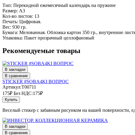
Тип: Перекидной ежемесячный календарь на пружине
Размер: А3
Кол-во листов: 13
Печать: Цифровая.
Вес: 930 гр.
Бумага: Мелованная. Обложка картон 350 гр., внутренние листы
Упаковка: Пакет прозрачный целлофановый
Рекомендуемые товары
В закладки
В сравнение
STICKER #SOBA4KI ВОПРОС
Артикул:T00711
175₽
Без НДС:175₽
Купить
Веселый стикер с забавным рисунком на вашей поверхности, ед
В закладки
В сравнение