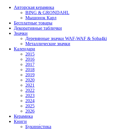
Авторская керамика
BING & GRONDAHL
Мышонок Карл
Бесплатные товары
Декоративные таблички
Значки
Деревянные значки WAF-WAF & Soba4ki
Металлические значки
Календари
2015
2016
2017
2018
2019
2020
2021
2022
2023
2024
2025
2026
Керамика
Книги
Букини́стика