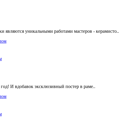
ляются уникальными работами мастеров - керамисто..
м
год! И вдобавок эксклюзивный постер в раме..
м