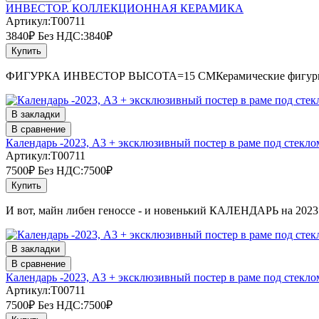
ИНВЕСТОР. КОЛЛЕКЦИОННАЯ КЕРАМИКА
Артикул:T00711
3840₽
Без НДС:3840₽
Купить
ФИГУРКА ИНВЕСТОР ВЫСОТА=15 СМКерамические фигурки яв
В закладки
В сравнение
Календарь -2023, А3 + эксклюзивный постер в раме под стекло
Артикул:T00711
7500₽
Без НДС:7500₽
Купить
И вот, майн либен геноссе - и новенький КАЛЕНДАРЬ на 2023 
В закладки
В сравнение
Календарь -2023, А3 + эксклюзивный постер в раме под стекло
Артикул:T00711
7500₽
Без НДС:7500₽