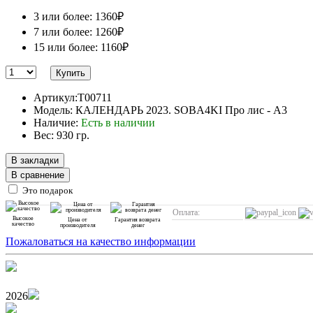
3 или более: 1360₽
7 или более: 1260₽
15 или более: 1160₽
Купить
Артикул:T00711
Модель: КАЛЕНДАРЬ 2023. SOBA4KI Про лис - А3
Наличие:
Есть в наличии
Вес: 930 гр.
В закладки
В сравнение
Это подарок
Оплата:
Высокое
Цена от
Гарантия возврата
качество
производителя
денег
Пожаловаться на качество информации
2026