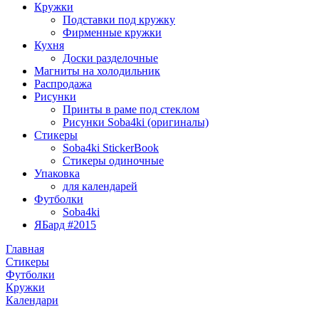
Кружки
Подставки под кружку
Фирменные кружки
Кухня
Доски разделочные
Магниты на холодильник
Распродажа
Рисунки
Принты в раме под стеклом
Рисунки Soba4ki (оригиналы)
Стикеры
Soba4ki StickerBook
Стикеры одиночные
Упаковка
для календарей
Футболки
Soba4ki
ЯБард #2015
Главная
Стикеры
Футболки
Кружки
Календари