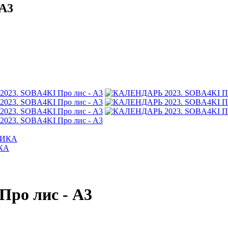
 А3
ИКА
ро лис - А3