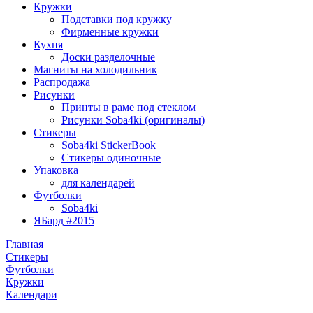
Кружки
Подставки под кружку
Фирменные кружки
Кухня
Доски разделочные
Магниты на холодильник
Распродажа
Рисунки
Принты в раме под стеклом
Рисунки Soba4ki (оригиналы)
Стикеры
Soba4ki StickerBook
Стикеры одиночные
Упаковка
для календарей
Футболки
Soba4ki
ЯБард #2015
Главная
Стикеры
Футболки
Кружки
Календари