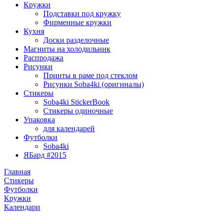
Кружки
Подставки под кружку
Фирменные кружки
Кухня
Доски разделочные
Магниты на холодильник
Распродажа
Рисунки
Принты в раме под стеклом
Рисунки Soba4ki (оригиналы)
Стикеры
Soba4ki StickerBook
Стикеры одиночные
Упаковка
для календарей
Футболки
Soba4ki
ЯБард #2015
Главная
Стикеры
Футболки
Кружки
Календари