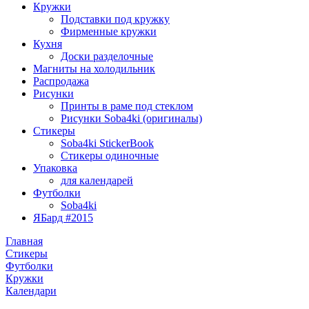
Кружки
Подставки под кружку
Фирменные кружки
Кухня
Доски разделочные
Магниты на холодильник
Распродажа
Рисунки
Принты в раме под стеклом
Рисунки Soba4ki (оригиналы)
Стикеры
Soba4ki StickerBook
Стикеры одиночные
Упаковка
для календарей
Футболки
Soba4ki
ЯБард #2015
Главная
Стикеры
Футболки
Кружки
Календари