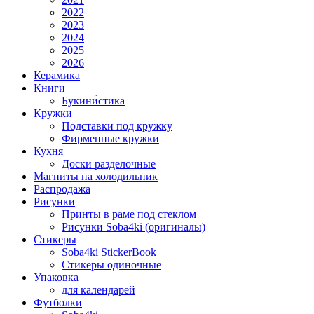
2022
2023
2024
2025
2026
Керамика
Книги
Букини́стика
Кружки
Подставки под кружку
Фирменные кружки
Кухня
Доски разделочные
Магниты на холодильник
Распродажа
Рисунки
Принты в раме под стеклом
Рисунки Soba4ki (оригиналы)
Стикеры
Soba4ki StickerBook
Стикеры одиночные
Упаковка
для календарей
Футболки