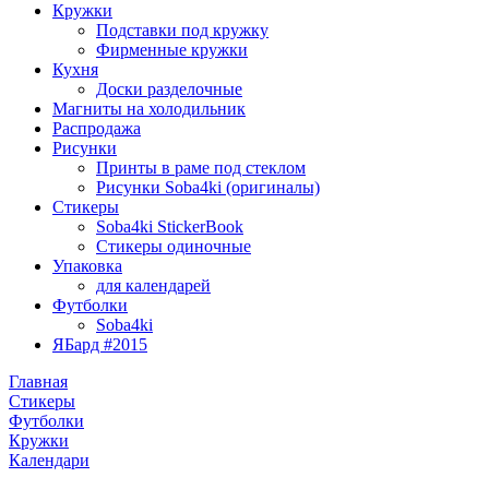
Кружки
Подставки под кружку
Фирменные кружки
Кухня
Доски разделочные
Магниты на холодильник
Распродажа
Рисунки
Принты в раме под стеклом
Рисунки Soba4ki (оригиналы)
Стикеры
Soba4ki StickerBook
Стикеры одиночные
Упаковка
для календарей
Футболки
Soba4ki
ЯБард #2015
Главная
Стикеры
Футболки
Кружки
Календари