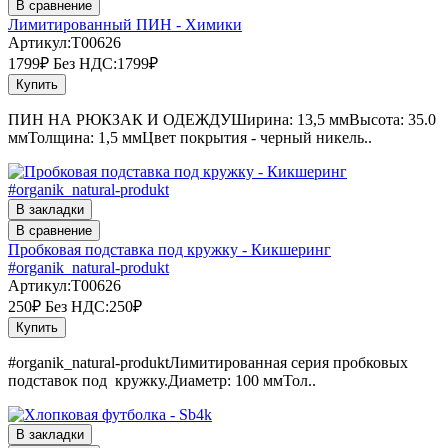
В сравнение
Лимитированный ПИН - Химики
Артикул:T00626
1799₽
Без НДС:1799₽
Купить
ПИН НА РЮКЗАК И ОДЕЖДУШирина: 13,5 ммВысота: 35.0
ммТолщина: 1,5 ммЦвет покрытия - черный никель..
В закладки
В сравнение
Пробковая подставка под кружку - Кикшеринг
#organik_natural-produkt
Артикул:T00626
250₽
Без НДС:250₽
Купить
#organik_natural-produktЛимитированная серия пробковых
подставок под кружку.Диаметр: 100 ммТол..
В закладки