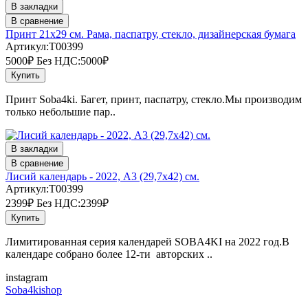
В закладки
В сравнение
Принт 21х29 см. Рама, паспатру, стекло, дизайнерская бумага
Артикул:T00399
5000₽
Без НДС:5000₽
Купить
Принт Soba4ki. Багет, принт, паспатру, стекло.Мы производим
только небольшие пар..
В закладки
В сравнение
Лисий календарь - 2022, А3 (29,7х42) см.
Артикул:T00399
2399₽
Без НДС:2399₽
Купить
Лимитированная серия календарей SOBA4KI на 2022 год.В
календаре собрано более 12-ти авторских ..
instagram
Soba4kishop