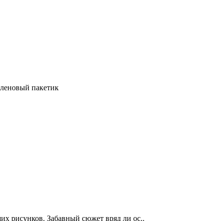
иленовый пакетик
их рисунков. Забавный сюжет вряд ли ос..