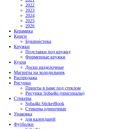
2022
2023
2024
2025
2026
Керамика
Книги
Букини́стика
Кружки
Подставки под кружку
Фирменные кружки
Кухня
Доски разделочные
Магниты на холодильник
Распродажа
Рисунки
Принты в раме под стеклом
Рисунки Soba4ki (оригиналы)
Стикеры
Soba4ki StickerBook
Стикеры одиночные
Упаковка
для календарей
Футболки