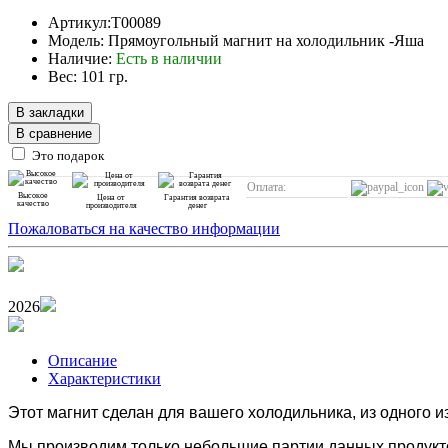
Артикул:T00089
Модель: Прямоугольный магнит на холодильник -Яша
Наличие:
Есть в наличии
Вес: 101 гр.
В закладки
В сравнение
Это подарок
Оплата:
Высокое
Цена от
Гарантия возврата
качество
производителя
денег
Пожаловаться на качество информации
2026
Описание
Характеристики
Этот магнит сделан для вашего холодильника, из одного и
Мы производим только небольшие партии данных продукто