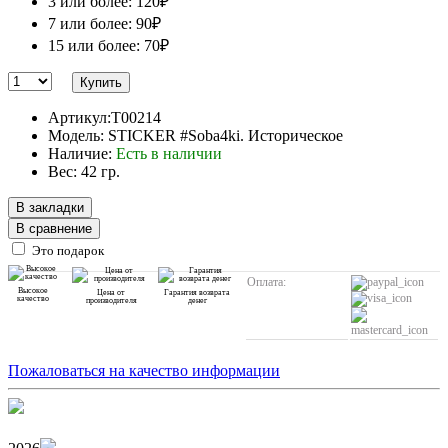
3 или более: 120₽
7 или более: 90₽
15 или более: 70₽
Купить
Артикул:T00214
Модель: STICKER #Soba4ki. Историческое
Наличие:
Есть в наличии
Вес: 42 гр.
В закладки
В сравнение
Это подарок
Оплата:
Высокое
Цена от
Гарантия возврата
качество
производителя
денег
Пожаловаться на качество информации