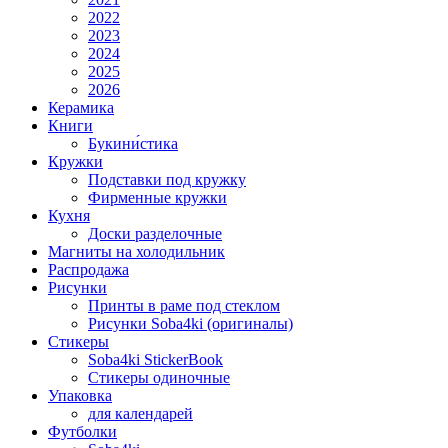
2022
2023
2024
2025
2026
Керамика
Книги
Букини́стика
Кружки
Подставки под кружку
Фирменные кружки
Кухня
Доски разделочные
Магниты на холодильник
Распродажа
Рисунки
Принты в раме под стеклом
Рисунки Soba4ki (оригиналы)
Стикеры
Soba4ki StickerBook
Стикеры одиночные
Упаковка
для календарей
Футболки