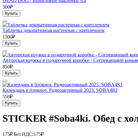
DEAD DOG / Виниловые наклейки А4
300₽
Купить
Табличка декоративная настенная с креплением
1500₽
Купить
Авторская кружка в подарочной коробке - Согревающий конья
850₽
Купить
Календарь в блокнот. Радиоактивный 2023. SOBA4KI
550₽
Купить
STICKER #Soba4ki. Обед с хо
175₽
Без НДС:175₽