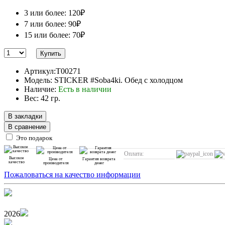
3 или более: 120₽
7 или более: 90₽
15 или более: 70₽
Купить
Артикул:T00271
Модель: STICKER #Soba4ki. Обед с холодцом
Наличие:
Есть в наличии
Вес: 42 гр.
В закладки
В сравнение
Это подарок
Оплата:
Высокое
Цена от
Гарантия возврата
качество
производителя
денег
Пожаловаться на качество информации
2026