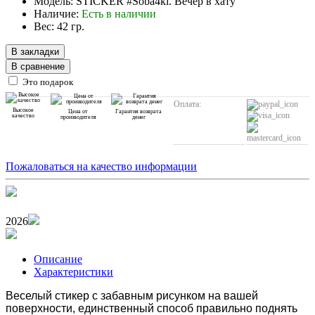
Модель: STICKER #Soba4ki. Вечер в хату
Наличие:
Есть в наличии
Вес: 42 гр.
В закладки
В сравнение
Это подарок
Оплата:
Высокое
Цена от
Гарантия возврата
качество
производителя
денег
Пожаловаться на качество информации
2026
Описание
Характеристики
Веселый стикер с забавным рисунком на вашей
поверхности, единственный способ правильно поднять