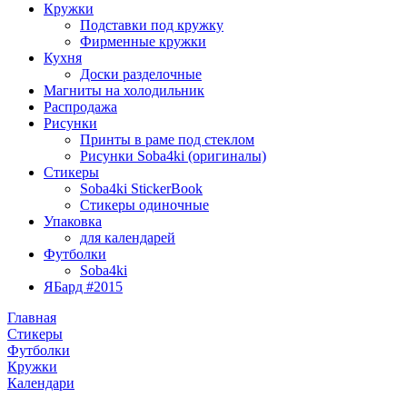
Кружки
Подставки под кружку
Фирменные кружки
Кухня
Доски разделочные
Магниты на холодильник
Распродажа
Рисунки
Принты в раме под стеклом
Рисунки Soba4ki (оригиналы)
Стикеры
Soba4ki StickerBook
Стикеры одиночные
Упаковка
для календарей
Футболки
Soba4ki
ЯБард #2015
Главная
Стикеры
Футболки
Кружки
Календари