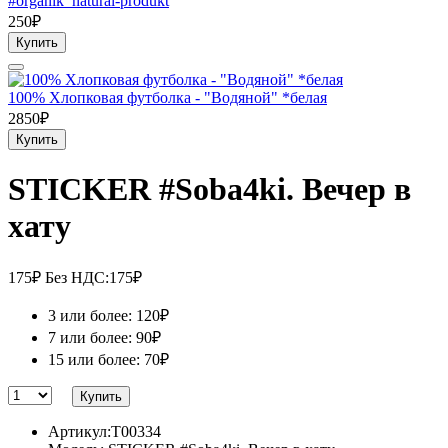
#organik_natural-produkt
250₽
Купить
100% Хлопковая футболка - "Водяной" *белая
2850₽
Купить
STICKER #Soba4ki. Вечер в
хату
175₽
Без НДС:175₽
3 или более: 120₽
7 или более: 90₽
15 или более: 70₽
Купить
Артикул:T00334