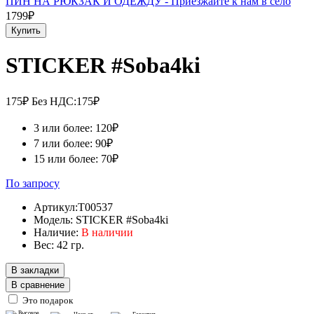
ПИН НА РЮКЗАК И ОДЕЖДУ - Приезжайте к нам в село
1799₽
Купить
STICKER #Soba4ki
175₽
Без НДС:175₽
3 или более: 120₽
7 или более: 90₽
15 или более: 70₽
По запросу
Артикул:T00537
Модель: STICKER #Soba4ki
Наличие:
В наличии
Вес: 42 гр.
В закладки
В сравнение
Это подарок