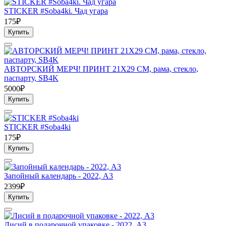
STICKER #Soba4ki. Чад угара
175₽
Купить
АВТОРСКИЙ МЕРЧ! ПРИНТ 21Х29 СМ, рама, стекло,
паспарту, SB4K
5000₽
Купить
STICKER #Soba4ki
175₽
Купить
Запойный календарь - 2022, А3
2399₽
Купить
Лисий в подарочной упаковке - 2022, А3