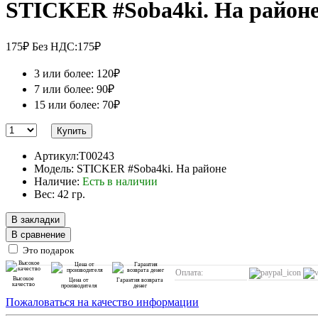
STICKER #Soba4ki. На район
175₽
Без НДС:175₽
3 или более: 120₽
7 или более: 90₽
15 или более: 70₽
Купить
Артикул:T00243
Модель: STICKER #Soba4ki. На районе
Наличие:
Есть в наличии
Вес: 42 гр.
В закладки
В сравнение
Это подарок
Оплата:
Высокое
Цена от
Гарантия возврата
качество
производителя
денег
Пожаловаться на качество информации