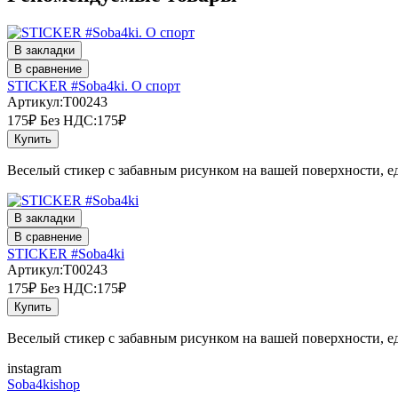
В закладки
В сравнение
STICKER #Soba4ki. О спорт
Артикул:T00243
175₽
Без НДС:175₽
Купить
Веселый стикер с забавным рисунком на вашей поверхности, ед
В закладки
В сравнение
STICKER #Soba4ki
Артикул:T00243
175₽
Без НДС:175₽
Купить
Веселый стикер с забавным рисунком на вашей поверхности, ед
instagram
Soba4kishop