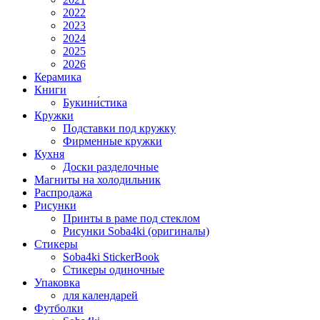
2022
2023
2024
2025
2026
Керамика
Книги
Букини́стика
Кружки
Подставки под кружку
Фирменные кружки
Кухня
Доски разделочные
Магниты на холодильник
Распродажа
Рисунки
Принты в раме под стеклом
Рисунки Soba4ki (оригиналы)
Стикеры
Soba4ki StickerBook
Стикеры одиночные
Упаковка
для календарей
Футболки