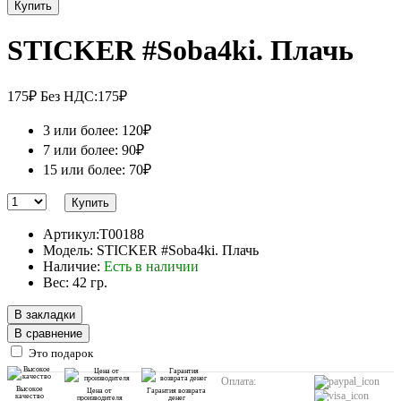
Купить
STICKER #Soba4ki. Плачь
175₽
Без НДС:175₽
3 или более: 120₽
7 или более: 90₽
15 или более: 70₽
Купить
Артикул:T00188
Модель: STICKER #Soba4ki. Плачь
Наличие:
Есть в наличии
Вес: 42 гр.
В закладки
В сравнение
Это подарок
Оплата:
Высокое
Цена от
Гарантия возврата
качество
производителя
денег