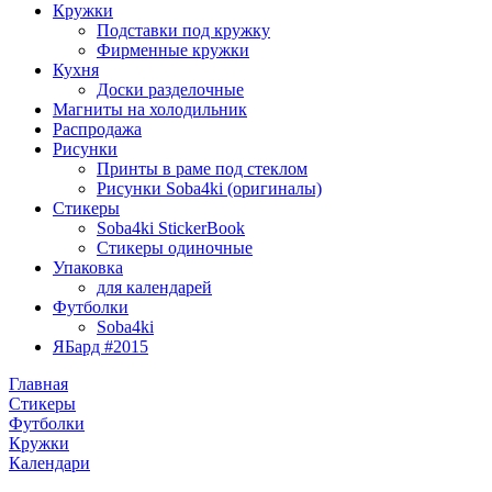
Кружки
Подставки под кружку
Фирменные кружки
Кухня
Доски разделочные
Магниты на холодильник
Распродажа
Рисунки
Принты в раме под стеклом
Рисунки Soba4ki (оригиналы)
Стикеры
Soba4ki StickerBook
Стикеры одиночные
Упаковка
для календарей
Футболки
Soba4ki
ЯБард #2015
Главная
Стикеры
Футболки
Кружки
Календари