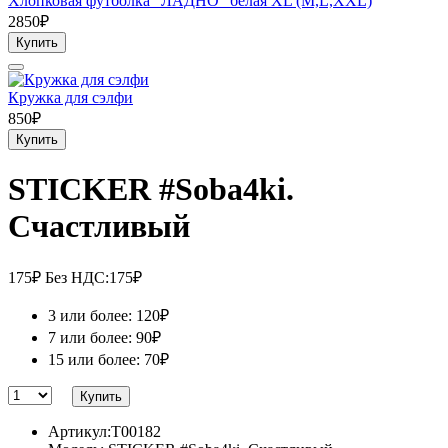
Хлопковая футболка "ЛАДНО" белая XL (M,L,ХХL)
2850₽
Купить
Кружка для сэлфи
850₽
Купить
STICKER #Soba4ki.
Счастливый
175₽
Без НДС:175₽
3 или более: 120₽
7 или более: 90₽
15 или более: 70₽
Купить
Артикул:T00182