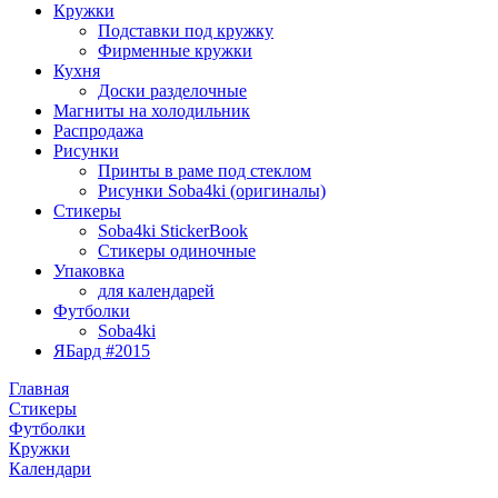
Кружки
Подставки под кружку
Фирменные кружки
Кухня
Доски разделочные
Магниты на холодильник
Распродажа
Рисунки
Принты в раме под стеклом
Рисунки Soba4ki (оригиналы)
Стикеры
Soba4ki StickerBook
Стикеры одиночные
Упаковка
для календарей
Футболки
Soba4ki
ЯБард #2015
Главная
Стикеры
Футболки
Кружки
Календари