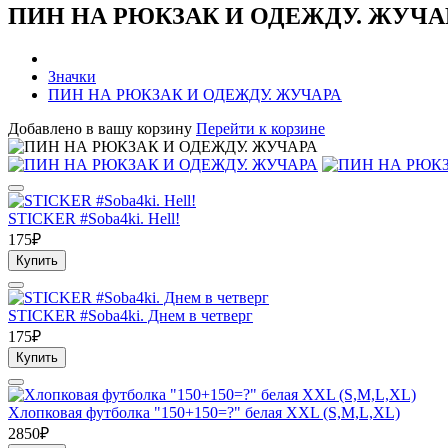
ПИН НА РЮКЗАК И ОДЕЖДУ. ЖУЧА
Значки
ПИН НА РЮКЗАК И ОДЕЖДУ. ЖУЧАРА
Добавлено в вашу корзину
Перейти к корзине
STICKER #Soba4ki. Hell!
175₽
Купить
STICKER #Soba4ki. Днем в четверг
175₽
Купить
Хлопковая футболка "150+150=?" белая XXL (S,M,L,ХL)
2850₽