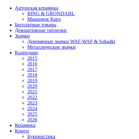
Авторская керамика
BING & GRONDAHL
Мышонок Карл
Бесплатные товары
Декоративные таблички
Значки
Деревянные значки WAF-WAF & Soba4ki
Металлические значки
Календари
2015
2016
2017
2018
2019
2020
2021
2022
2023
2024
2025
2026
Керамика
Книги
Букини́стика