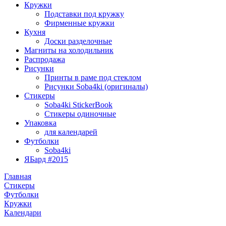
Кружки
Подставки под кружку
Фирменные кружки
Кухня
Доски разделочные
Магниты на холодильник
Распродажа
Рисунки
Принты в раме под стеклом
Рисунки Soba4ki (оригиналы)
Стикеры
Soba4ki StickerBook
Стикеры одиночные
Упаковка
для календарей
Футболки
Soba4ki
ЯБард #2015
Главная
Стикеры
Футболки
Кружки
Календари