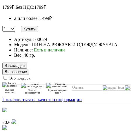
1799₽
Без НДС:1799₽
2 или более: 1499₽
Купить
Артикул:T00629
Модель: ПИН НА РЮКЗАК И ОДЕЖДУ. ЖУЧАРА
Наличие:
Есть в наличии
Вес: 40 гр.
В закладки
В сравнение
Это подарок
Оплата:
Высокое
Цена от
Гарантия возврата
качество
производителя
денег
Пожаловаться на качество информации
2026