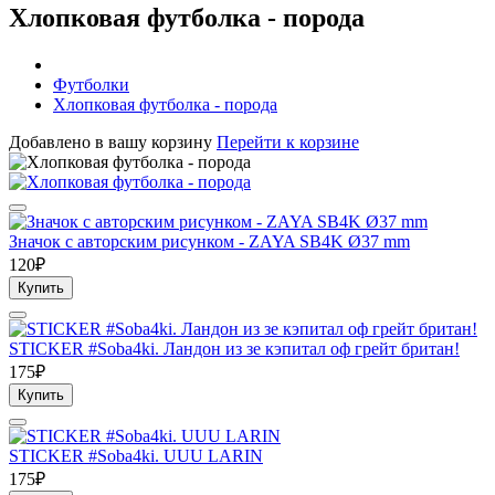
Хлопковая футболка - порода
Футболки
Хлопковая футболка - порода
Добавлено в вашу корзину
Перейти к корзине
Значок с авторским рисунком - ZAYA SB4K Ø37 mm
120₽
Купить
STICKER #Soba4ki. Ландон из зе кэпитал оф грейт британ!
175₽
Купить
STICKER #Soba4ki. UUU LARIN
175₽