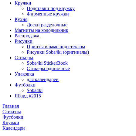
Кружки
Подставки под кружку
Фирменные кружки
Кухня
Доски разделочные
Магниты на холодильник
Распродажа
Рисунки
Принты в раме под стеклом
Рисунки Soba4ki (оригиналы)
Стикеры
Soba4ki StickerBook
Стикеры одиночные
Упаковка
для календарей
Футболки
Soba4ki
ЯБард #2015
Главная
Стикеры
Футболки
Кружки
Календари