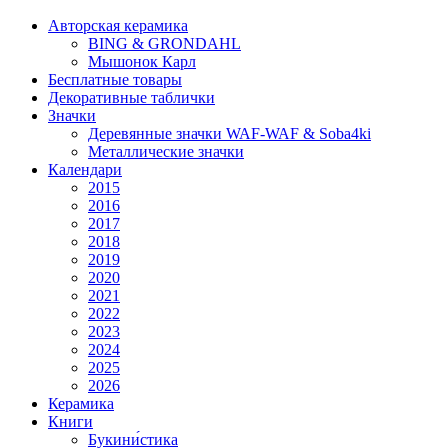
Авторская керамика
BING & GRONDAHL
Мышонок Карл
Бесплатные товары
Декоративные таблички
Значки
Деревянные значки WAF-WAF & Soba4ki
Металлические значки
Календари
2015
2016
2017
2018
2019
2020
2021
2022
2023
2024
2025
2026
Керамика
Книги
Букини́стика