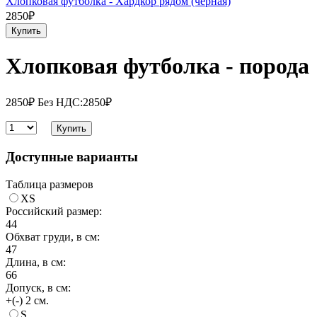
Хлопковая футболка - Хардкор рядом (черная)
2850₽
Купить
Хлопковая футболка - порода
2850₽
Без НДС:2850₽
Купить
Доступные варианты
Таблица размеров
XS
Российский размер:
44
Обхват груди, в см:
47
Длина, в см:
66
Допуск, в см:
+(-) 2 см.
S