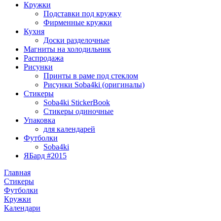
Кружки
Подставки под кружку
Фирменные кружки
Кухня
Доски разделочные
Магниты на холодильник
Распродажа
Рисунки
Принты в раме под стеклом
Рисунки Soba4ki (оригиналы)
Стикеры
Soba4ki StickerBook
Стикеры одиночные
Упаковка
для календарей
Футболки
Soba4ki
ЯБард #2015
Главная
Стикеры
Футболки
Кружки
Календари