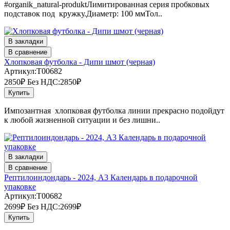
#organik_natural-produktЛимитированная серия пробковых
подставок под кружку.Диаметр: 100 ммТол..
В закладки
В сравнение
Хлопковая футболка - Дипи шмот (черная)
Артикул:T00682
2850₽
Без НДС:2850₽
Купить
Импозантная хлопковая футболка линии прекрасно подойдут
к любой жизненной ситуации и без лишни..
В закладки
В сравнение
Рептилоиндондарь - 2024, А3 Календарь в подарочной
упаковке
Артикул:T00682
2699₽
Без НДС:2699₽
Купить