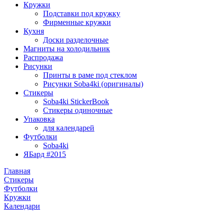
Кружки
Подставки под кружку
Фирменные кружки
Кухня
Доски разделочные
Магниты на холодильник
Распродажа
Рисунки
Принты в раме под стеклом
Рисунки Soba4ki (оригиналы)
Стикеры
Soba4ki StickerBook
Стикеры одиночные
Упаковка
для календарей
Футболки
Soba4ki
ЯБард #2015
Главная
Стикеры
Футболки
Кружки
Календари